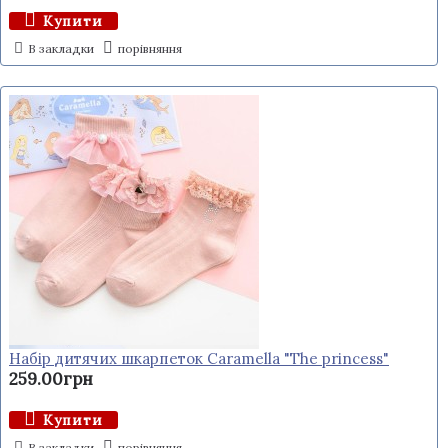
Купити
В закладки
порівняння
Набір дитячих шкарпеток Caramella "The princess"
259.00грн
Купити
В закладки
порівняння