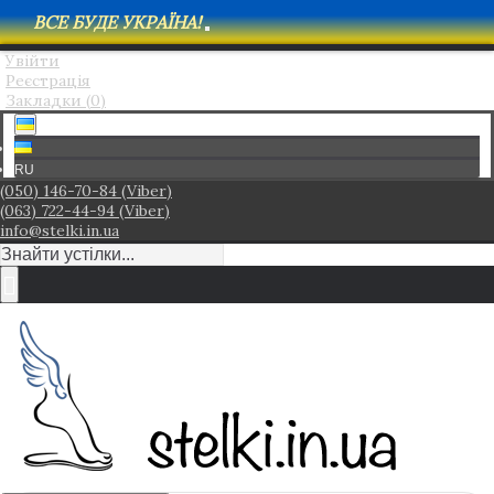
ВСЕ БУДЕ УКРАЇНА!
Увійти
Реєстрація
Закладки (
0
)
RU
(050) 146-70-84 (Viber)
(063) 722-44-94 (Viber)
info@stelki.in.ua