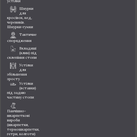
устілки
Шнурки
для
кросівок, кед,
черевиків.
Шнурки-гумки
Тактичне
спорядження
Вкладиші
(клин) під
склепіння стопи
Устілки
для
збільшення
зросту
Устілки
(вставки)
під задню
частину стопи
Панчішно-
шкарпеткові
вироби
(шкарпетки,
термошкарпетки,
гетри, колготи)