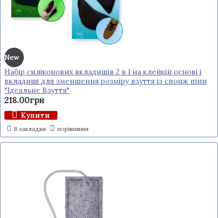
New
Набір силіконових вкладишів 2 в 1 на клейкій основі і
вкладиші для зменшення розміру взуття із спонж піни
"Ідеальне Взуття"
218.00грн
Купити
В закладки
порівняння