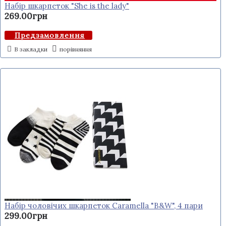
Набір шкарпеток "She is the lady"
269.00грн
Предзамовлення
В закладки
порівняння
Набір чоловічих шкарпеток Caramella "B&W", 4 пари
299.00грн