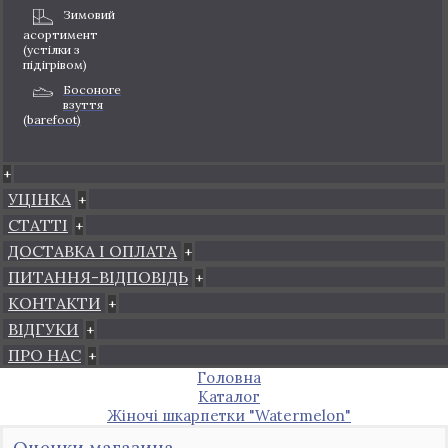
Зимовий
асортимент
(устілки з
підігрівом)
Босоноге
взуття
(barefoot)
+
УЦІНКА
+
СТАТТІ
+
ДОСТАВКА І ОПЛАТА
+
ПИТАННЯ-ВІДПОВІДЬ
+
КОНТАКТИ
+
ВІДГУКИ
+
ПРО НАС
+
Головна
Каталог
Жіночі шкарпетки "Watermelon"
Оценки магазина