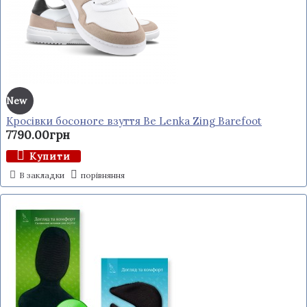
New
Кросівки босоноге взуття Be Lenka Zing Barefoot
7790.00грн
Купити
В закладки
порівняння