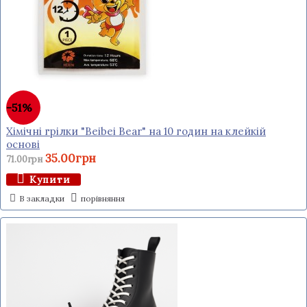
-51%
Хімічні грілки "Beibei Bear" на 10 годин на клейкій
основі
35.00грн
71.00грн
Купити
В закладки
порівняння