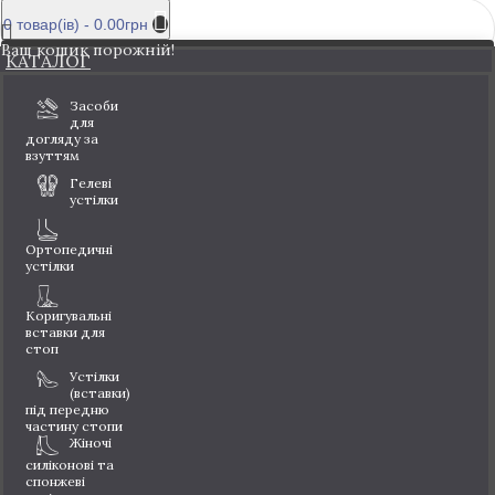
0 товар(ів) - 0.00грн
Ваш кошик порожній!
КАТАЛОГ
Засоби
для
догляду за
взуттям
Гелеві
устілки
Ортопедичні
устілки
Коригувальні
вставки для
стоп
Устілки
(вставки)
під передню
частину стопи
Жіночі
силіконові та
спонжеві