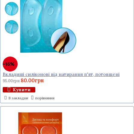
-16%
Вкладиші силіконові від натирання п'ят, потовщені
80.00грн
95.00грн
Купити
В закладки
порівняння