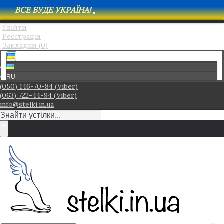
ВСЕ БУДЕ УКРАЇНА!
Увійти
Реєстрація
Закладки (
0
)
RU
(050) 146-70-84 (Viber)
(063) 722-44-94 (Viber)
info@stelki.in.ua