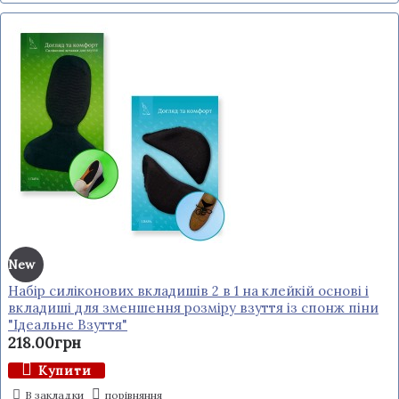
New
Набір силіконових вкладишів 2 в 1 на клейкій основі і
вкладиші для зменшення розміру взуття із спонж піни
"Ідеальне Взуття"
218.00грн
Купити
В закладки
порівняння