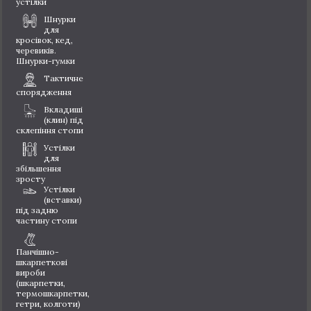
устілки
Шнурки
для
кросівок, кед,
черевиків.
Шнурки-гумки
Тактичне
спорядження
Вкладиші
(клин) під
склепіння стопи
Устілки
для
збільшення
зросту
Устілки
(вставки)
під задню
частину стопи
Панчішно-
шкарпеткові
вироби
(шкарпетки,
термошкарпетки,
гетри, колготи)