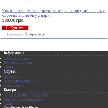
Комплект термошкарпетки теплі, на холодний час року,
спортивні, для бігу 2 пари
349.00грн
Купити
В закладки
порівняння
Інформація
Список товарів
Доставка і оплата
Статті
Сервіс
Контакти
Питання-відповідь
Карта сайту
Екстра
Подарункові сертифікати
Партнерська програма
Акції
Особистий кабінет