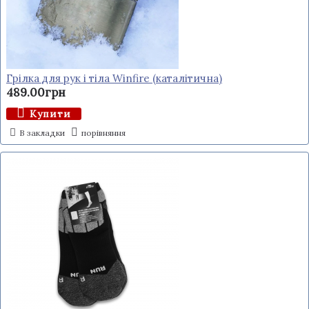
Грілка для рук і тіла Winfire (каталітична)
489.00грн
Купити
В закладки
порівняння