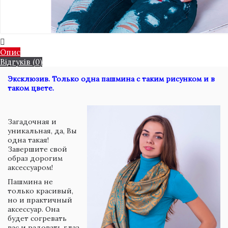
Опис
Відгуків (0)
Эксклюзив. Только одна пашмина с таким рисунком и в
таком цвете.
Загадочная и
уникальная, да, Вы
одна такая!
Завершите свой
образ дорогим
аксессуаром!
Пашмина не
только красивый,
но и практичный
аксессуар. Она
будет согревать
вас и радовать глаз