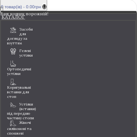
0 товар(ів) - 0.00грн
Ваш кошик порожній!
КАТАЛОГ
Засоби
для
догляду за
взуттям
Гелеві
устілки
Ортопедичні
устілки
Коригувальні
вставки для
стоп
Устілки
(вставки)
під передню
частину стопи
Жіночі
силіконові та
спонжеві