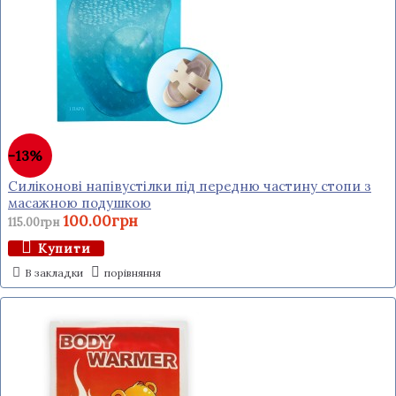
-13%
Силіконові напівустілки під передню частину стопи з
масажною подушкою
100.00грн
115.00грн
Купити
В закладки
порівняння