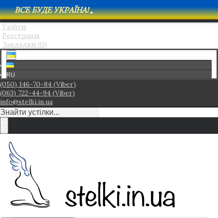
ВСЕ БУДЕ УКРАЇНА!
Увійти
Реєстрація
Закладки (
0
)
RU
(050) 146-70-84 (Viber)
(063) 722-44-94 (Viber)
info@stelki.in.ua