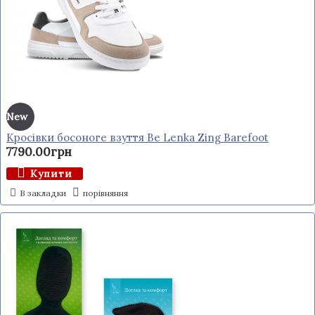
New
Кросівки босоноге взуття Be Lenka Zing Barefoot
7790.00грн
Купити
В закладки
порівняння