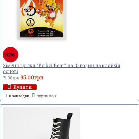
-51%
Хімічні грілки "Beibei Bear" на 10 годин на клейкій
основі
35.00грн
71.00грн
Купити
В закладки
порівняння