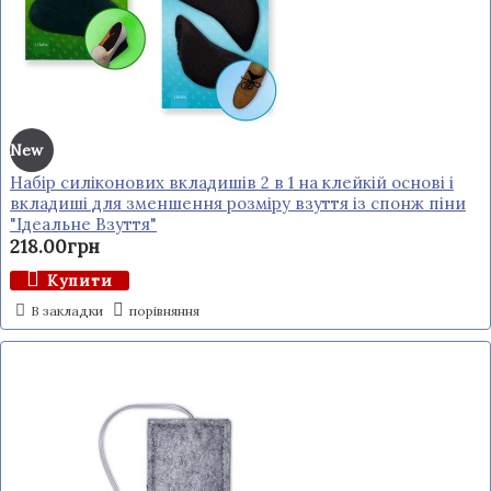
New
Набір силіконових вкладишів 2 в 1 на клейкій основі і
вкладиші для зменшення розміру взуття із спонж піни
"Ідеальне Взуття"
218.00грн
Купити
В закладки
порівняння