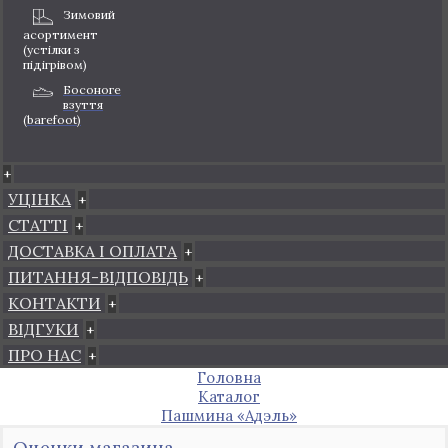
Зимовий
асортимент
(устілки з
підігрівом)
Босоноге
взуття
(barefoot)
+
УЦІНКА
+
СТАТТІ
+
ДОСТАВКА І ОПЛАТА
+
ПИТАННЯ-ВІДПОВІДЬ
+
КОНТАКТИ
+
ВІДГУКИ
+
ПРО НАС
+
Головна
Каталог
Пашмина «Адэль»
Оценки магазина