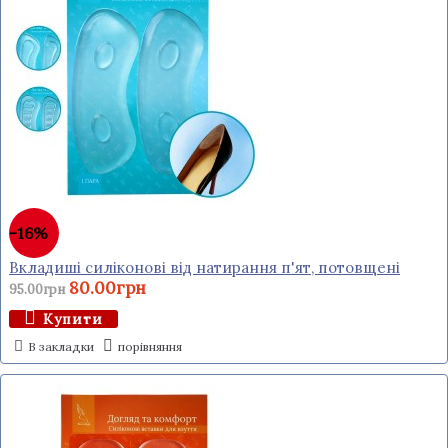
-16%
Вкладиші силіконові від натирання п'ят, потовщені
80.00грн
95.00грн
Купити
В закладки
порівняння