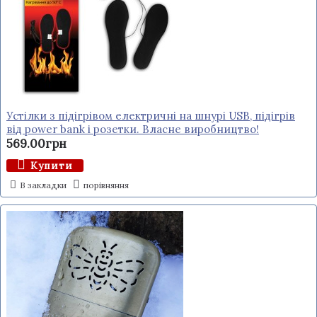
Устілки з підігрівом електричні на шнурі USB, підігрів
від power bank і розетки. Власне виробництво!
569.00грн
Купити
В закладки
порівняння